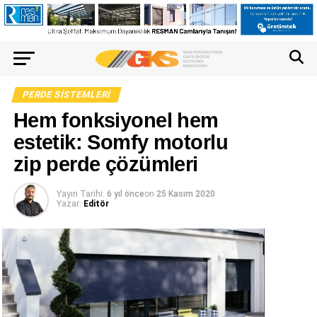
PERDE SISTEMLERI
Hem fonksiyonel hem
estetik: Somfy motorlu
zip perde çözümleri
Yayın Tarihi:
6 yıl önce
on
25 Kasım 2020
Yazar:
Editör