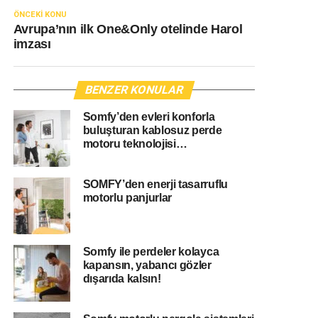
ÖNCEKI KONU
Avrupa’nın ilk One&Only otelinde Harol
imzası
BENZER KONULAR
Somfy’den evleri konforla
buluşturan kablosuz perde
motoru teknolojisi…
SOMFY’den enerji tasarruflu
motorlu panjurlar
Somfy ile perdeler kolayca
kapansın, yabancı gözler
dışarıda kalsın!