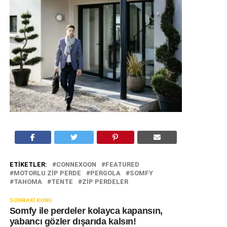
ETIKETLER:
CONNEXOON
FEATURED
MOTORLU ZIP PERDE
PERGOLA
SOMFY
TAHOMA
TENTE
ZIP PERDELER
SONRAKI KONU
Somfy ile perdeler kolayca kapansın,
yabancı gözler dışarıda kalsın!