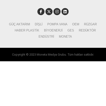
GÜÇ AKTARIM
DIŞLI
POMPA VANA
OEM
RÜZGAR
HABER PLASTIK
BIYOENERJI
GES
REDÜKTÖR
ENDÜSTRI
MONETA
Copyright © 2023 Moneta Medya Grubu. Tüm hakları saklıdır.