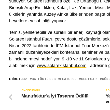
sunuyor. Solarex İstanbul’a özellikle Ortadoğu ülkel
Birleşik Arap Emirlikleri, Katar, Irak, Yemen, Mısır,
ülkelerin yanında Kuzey Afrika ülkelerinden başta 
heyetlere ev sahipliği yapıyor.
Temiz, yenilenebilir ve sürekli bir enerji kaynağı o
Solarex İstanbul Fuarı, çevre dostu çözümlerle, sekt
Nisan 2022 tarihlerinde İFM-İstanbul Fuar Merkezi’n
zamanlı düzenleyecekleri konferans, seminer ve pan
bilinçlendirmeyi hedefliyor. 9 -10 ve 11 Salonlarda y
alabilmek için
www.solarexistanbul.com
adresine gi
ETIKETLER:
ÇATI ÜSTÜ GES
FEATURED
GES FUARI
GÜNE
ÖNCEKI KONU
SO
Manufaktur’a İyi Tasarım Ödülü
Ya
ve