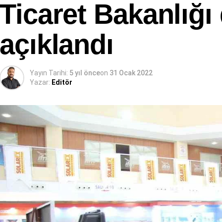
Ticaret Bakanlığı
açıklandı
Yayın Tarihi:
5 yıl önce
on
31 Ocak 2022
Yazar:
Editör