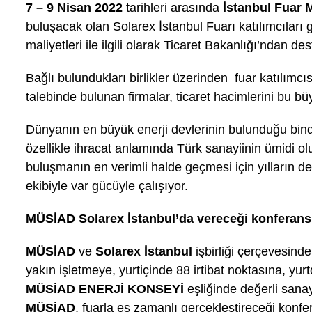
7 – 9 Nisan 2022
tarihleri arasında
İstanbul Fuar 
buluşacak olan Solarex İstanbul Fuarı katılımcılar
maliyetleri ile ilgili olarak Ticaret Bakanlığı’ndan des
Bağlı bulundukları birlikler üzerinden fuar katılımc
talebinde bulunan firmalar, ticaret hacimlerini bu bü
Dünyanın en büyük enerji devlerinin bulunduğu bind
özellikle ihracat anlamında Türk sanayiinin ümidi o
buluşmanın en verimli halde geçmesi için yılların d
ekibiyle var gücüyle çalışıyor.
MÜSİAD Solarex İstanbul’da vereceği konferansla
MÜSİAD
ve
Solarex İstanbul
işbirliği çerçevesinde
yakın işletmeye, yurtiçinde 88 irtibat noktasına, yur
MÜSİAD ENERJİ KONSEYİ
eşliğinde değerli sanay
MÜSİAD
, fuarla eş zamanlı gerçekleştireceği konfer