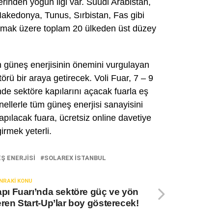
erinden yoğun ilgi var. Suudi Arabistan,
 Makedonya, Tunus, Sırbistan, Fas gibi
olmak üzere toplam 20 ülkeden üst düzey
lan güneş enerjisinin önemini vurgulayan
örü bir araya getirecek. Voli Fuar, 7 – 9
de sektöre kapılarını açacak fuarla eş
ellerle tüm güneş enerjisi sanayisini
apılacak fuara, ücretsiz online davetiye
rmek yeterli.
Ş ENERJISI
SOLAREX ISTANBUL
NRAKI KONU
pı Fuarı’nda sektöre güç ve yön
ren Start-Up’lar boy gösterecek!