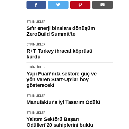
ETKINLIKLER
Sıfır enerji binalara dönüşüm
ZeroBuild Summit’te
ETKINLIKLER
R+T Turkey ihracat köprüsü
kurdu
ETKINLIKLER
Yapı Fuarı’nda sektöre güç ve
yön veren Start-Up’lar boy
gösterecek!
ETKINLIKLER
Manufaktur'a İyi Tasarım Ödülü
ETKINLIKLER
Yalıtım Sektörü Başarı
Ödülleri’20 sahiplerini buldu