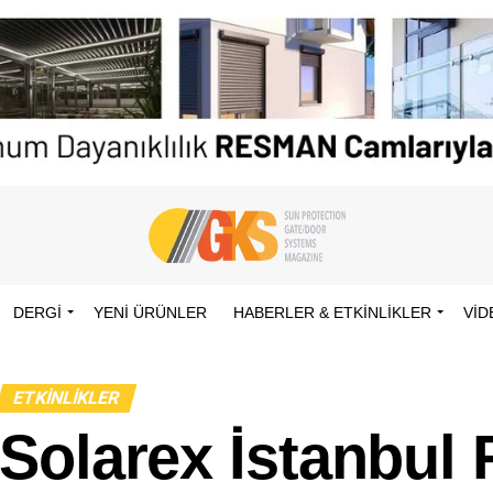
DERGİ
YENI ÜRÜNLER
HABERLER & ETKINLIKLER
VID
ETKINLIKLER
Solarex İstanbul 