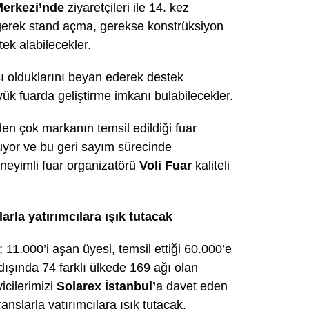
Merkezi’nde
ziyaretçileri ile 14. kez
ı gerek stand açma, gerekse konstrüksiyon
tek alabilecekler.
ısı olduklarını beyan ederek destek
yük fuarda geliştirme imkanı bulabilecekler.
en çok markanın temsil edildiği fuar
luyor ve bu geri sayım sürecinde
eneyimli fuar organizatörü
Voli Fuar
kaliteli
rla yatırımcılara ışık tutacak
; 11.000’i aşan üyesi, temsil ettiği 60.000’e
tdışında 74 farklı ülkede 169 ağı olan
icilerimizi
Solarex İstanbul’
a davet eden
anslarla yatırımcılara ışık tutacak.