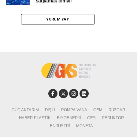
sağlamak olmalı”
YORUM YAP
GÜÇ AKTARIM
DIŞLI
POMPA VANA
OEM
RÜZGAR
HABER PLASTIK
BIYOENERJI
GES
REDÜKTÖR
ENDÜSTRI
MONETA