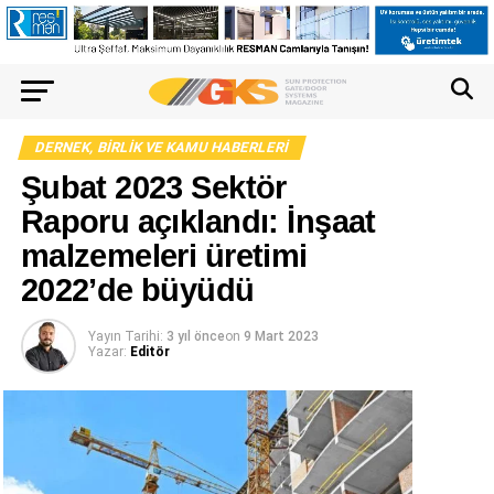
DERNEK, BIRLIK VE KAMU HABERLERI
Şubat 2023 Sektör
Raporu açıklandı: İnşaat
malzemeleri üretimi
2022’de büyüdü
Yayın Tarihi:
3 yıl önce
on
9 Mart 2023
Yazar:
Editör