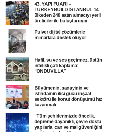
43. YAPI FUARI –
TURKEYBUILD ISTANBUL 14
ülkeden 240 satın almacıyı yerli
üreticiler ile buluşturuyor
Pulver dijital çözümlerle
mimarlara destek oluyor
Hafif, su ve ses geçirmez, üstün
nitelikli çatı kaplama:
“ONDUVILLA”
Büyümenin, sanayinin ve
istihdamın itici gücü inşaat
sektörü ile konut dönüşümü hız
kazanmalı
“Tüm şehirlerimizde öncelik,
depreme dayanıklı, çevre dostu
yapılarla can ve mal güvenliğini