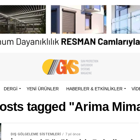
DERGİ
YENI ÜRÜNLER
HABERLER & ETKINLIKLER
VID
posts tagged "Arima Mima
DIŞ GÖLGELEME SISTEMLERI
7 yıl önce