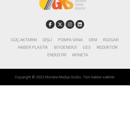
GÜÇ AKTARIM
DIŞLI
POMPA VANA
OEM
RÜZGAR
HABER PLASTIK
BIYOENERJI
GES
REDÜKTÖR
ENDÜSTRI
MONETA
Copyright © 2023 Moneta Medya Grubu. Tüm hakları saklıdır.