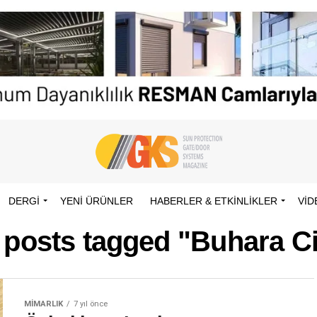
DERGİ
YENI ÜRÜNLER
HABERLER & ETKINLIKLER
VID
l posts tagged "Buhara Ci
MIMARLIK
7 yıl önce