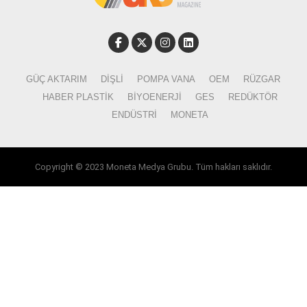
GÜÇ AKTARIM
DIŞLI
POMPA VANA
OEM
RÜZGAR
HABER PLASTIK
BIYOENERJI
GES
REDÜKTÖR
ENDÜSTRI
MONETA
Copyright © 2023 Moneta Medya Grubu. Tüm hakları saklıdır.