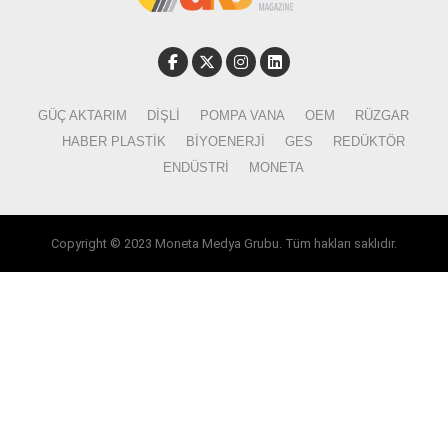
GÜÇ AKTARIM
DIŞLI
POMPA VANA
OEM
RÜZGAR
HABER PLASTIK
BIYOENERJI
GES
REDÜKTÖR
ENDÜSTRI
MONETA
Copyright © 2023 Moneta Medya Grubu. Tüm hakları saklıdır.