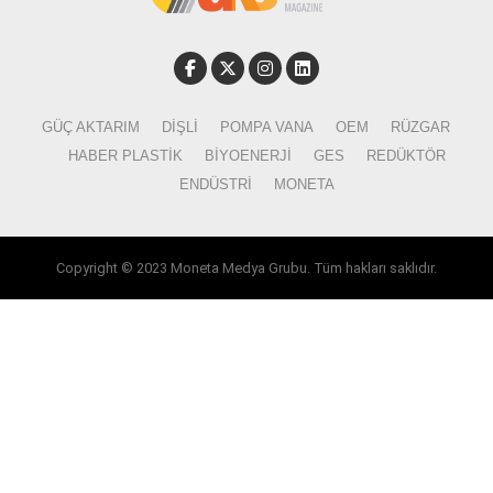
GÜÇ AKTARIM
DIŞLI
POMPA VANA
OEM
RÜZGAR
HABER PLASTIK
BIYOENERJI
GES
REDÜKTÖR
ENDÜSTRI
MONETA
Copyright © 2023 Moneta Medya Grubu. Tüm hakları saklıdır.