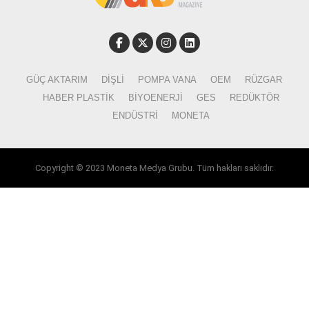
GÜÇ AKTARIM
DIŞLI
POMPA VANA
OEM
RÜZGAR
HABER PLASTIK
BIYOENERJI
GES
REDÜKTÖR
ENDÜSTRI
MONETA
Copyright © 2023 Moneta Medya Grubu. Tüm hakları saklıdır.