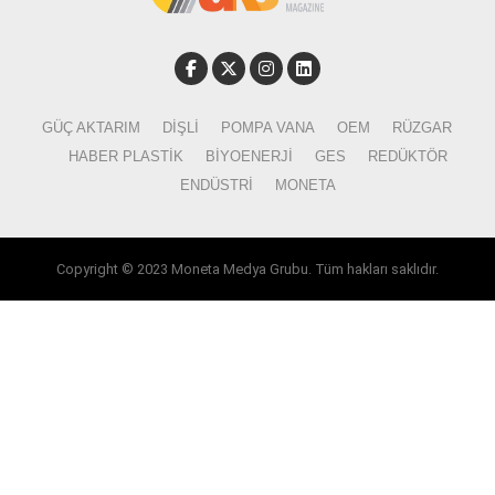
GÜÇ AKTARIM
DIŞLI
POMPA VANA
OEM
RÜZGAR
HABER PLASTIK
BIYOENERJI
GES
REDÜKTÖR
ENDÜSTRI
MONETA
Copyright © 2023 Moneta Medya Grubu. Tüm hakları saklıdır.