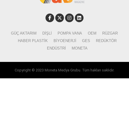
GÜÇ AKTARIM
DIŞLI
POMPA VANA
OEM
RÜZGAR
HABER PLASTIK
BIYOENERJI
GES
REDÜKTÖR
ENDÜSTRI
MONETA
Copyright © 2023 Moneta Medya Grubu. Tüm hakları saklıdır.