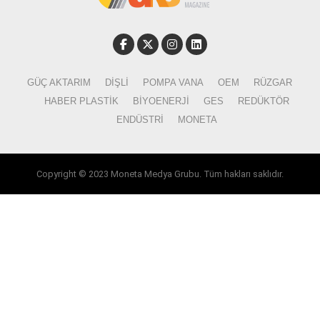
GÜÇ AKTARIM
DIŞLI
POMPA VANA
OEM
RÜZGAR
HABER PLASTIK
BIYOENERJI
GES
REDÜKTÖR
ENDÜSTRI
MONETA
Copyright © 2023 Moneta Medya Grubu. Tüm hakları saklıdır.