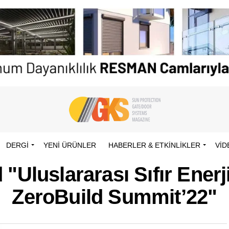
DERGİ
YENI ÜRÜNLER
HABERLER & ETKINLIKLER
VID
 "Uluslararası Sıfır Enerji
ZeroBuild Summit’22"