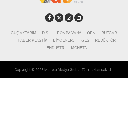
GÜÇ AKTARIM
DIŞLI
POMPA VANA
OEM
RÜZGAR
HABER PLASTIK
BIYOENERJI
GES
REDÜKTÖR
ENDÜSTRI
MONETA
Copyright © 2023 Moneta Medya Grubu. Tüm hakları saklıdır.