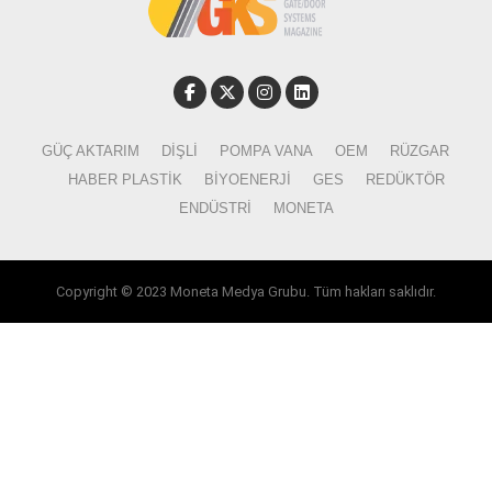
GÜÇ AKTARIM
DIŞLI
POMPA VANA
OEM
RÜZGAR
HABER PLASTIK
BIYOENERJI
GES
REDÜKTÖR
ENDÜSTRI
MONETA
Copyright © 2023 Moneta Medya Grubu. Tüm hakları saklıdır.