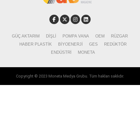
GÜÇ AKTARIM
DIŞLI
POMPA VANA
OEM
RÜZGAR
HABER PLASTIK
BIYOENERJI
GES
REDÜKTÖR
ENDÜSTRI
MONETA
Copyright © 2023 Moneta Medya Grubu. Tüm hakları saklıdır.