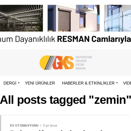
DERGİ
YENI ÜRÜNLER
HABERLER & ETKINLIKLER
VID
All posts tagged "zemin
EV OTOMASYONU
5 yıl önce