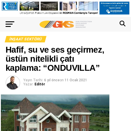
İNŞAAT SEKTÖRÜ
Hafif, su ve ses geçirmez,
üstün nitelikli çatı
kaplama: “ONDUVILLA”
Yayın Tarihi:
6 yıl önce
on
11 Ocak 2021
Yazar:
Editör