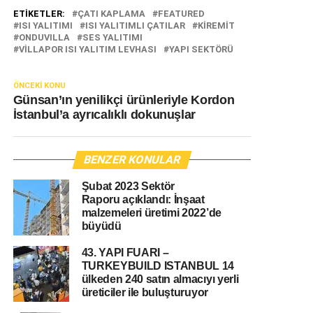
ETIKETLER:
ÇATI KAPLAMA
FEATURED
ISI YALITIMI
ISI YALITIMLI ÇATILAR
KIREMIT
ONDUVILLA
SES YALITIMI
VILLAPOR ISI YALITIM LEVHASI
YAPI SEKTÖRÜ
ÖNCEKI KONU
Günsan’ın yenilikçi ürünleriyle Kordon
İstanbul’a ayrıcalıklı dokunuşlar
BENZER KONULAR
Şubat 2023 Sektör
Raporu açıklandı: İnşaat
malzemeleri üretimi 2022’de
büyüdü
43. YAPI FUARI –
TURKEYBUILD ISTANBUL 14
ülkeden 240 satın almacıyı yerli
üreticiler ile buluşturuyor