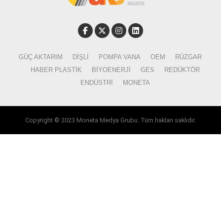
GÜÇ AKTARIM
DIŞLI
POMPA VANA
OEM
RÜZGAR
HABER PLASTIK
BIYOENERJI
GES
REDÜKTÖR
ENDÜSTRI
MONETA
Copyright © 2023 Moneta Medya Grubu. Tüm hakları saklıdır.