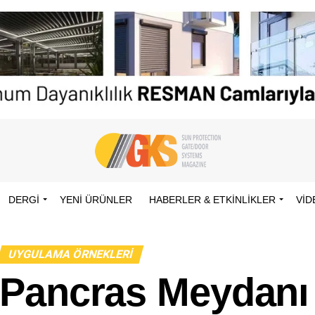
DERGİ
YENI ÜRÜNLER
HABERLER & ETKINLIKLER
VID
UYGULAMA ÖRNEKLERI
Pancras Meydanı