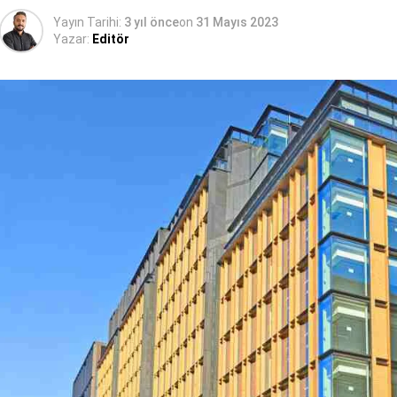
Yayın Tarihi:
3 yıl önce
on
31 Mayıs 2023
Yazar:
Editör