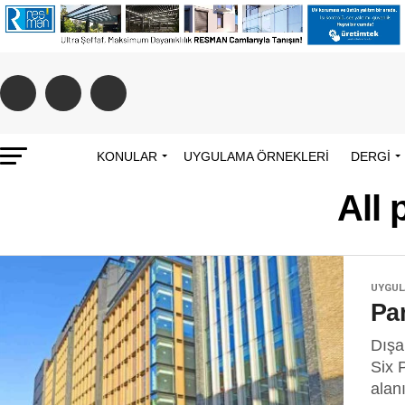
KONULAR
UYGULAMA ÖRNEKLERI
DERGİ
All
UYGUL
Pa
Dışa
Six 
alan