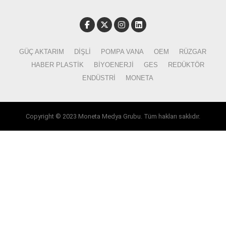
GÜÇ AKTARIM
DIŞLI
POMPA VANA
OEM
RÜZGAR
HABER PLASTIK
BIYOENERJI
GES
REDÜKTÖR
ENDÜSTRI
MONETA
Copyright © 2023 Moneta Medya Grubu. Tüm hakları saklıdır.