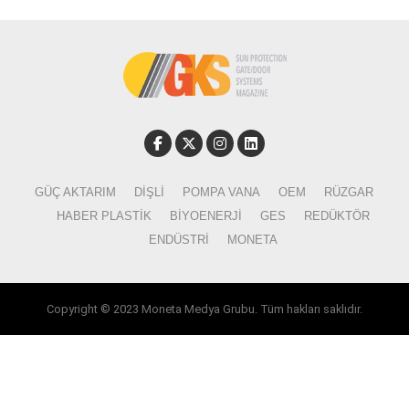
GÜÇ AKTARIM
DIŞLI
POMPA VANA
OEM
RÜZGAR
HABER PLASTIK
BIYOENERJI
GES
REDÜKTÖR
ENDÜSTRI
MONETA
Copyright © 2023 Moneta Medya Grubu. Tüm hakları saklıdır.