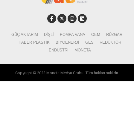
GÜÇ AKTARIM
DIŞLI
POMPA VANA
OEM
RÜZGAR
HABER PLASTIK
BIYOENERJI
GES
REDÜKTÖR
ENDÜSTRI
MONETA
Copyright © 2023 Moneta Medya Grubu. Tüm hakları saklıdır.