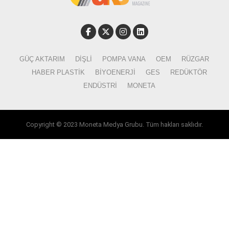
GÜÇ AKTARIM
DIŞLI
POMPA VANA
OEM
RÜZGAR
HABER PLASTIK
BIYOENERJI
GES
REDÜKTÖR
ENDÜSTRI
MONETA
Copyright © 2023 Moneta Medya Grubu. Tüm hakları saklıdır.