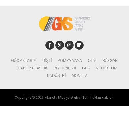
GÜÇ AKTARIM
DIŞLI
POMPA VANA
OEM
RÜZGAR
HABER PLASTIK
BIYOENERJI
GES
REDÜKTÖR
ENDÜSTRI
MONETA
Copyright © 2023 Moneta Medya Grubu. Tüm hakları saklıdır.