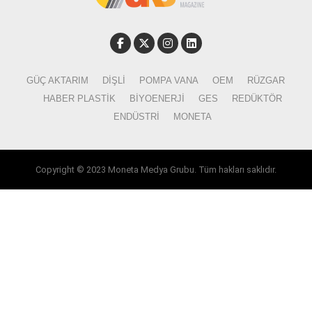
GÜÇ AKTARIM
DIŞLI
POMPA VANA
OEM
RÜZGAR
HABER PLASTIK
BIYOENERJI
GES
REDÜKTÖR
ENDÜSTRI
MONETA
Copyright © 2023 Moneta Medya Grubu. Tüm hakları saklıdır.