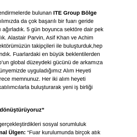
rlendirmelerde bulunan
ITE Group Bölge
yılımızda da çok başarılı bir fuarı geride
ı ağırladık. 5 gün boyunca sektöre dair pek
k. Alastair Parvin, Asif Khan ve Achim
ktörümüzün takipçileri ile buluşturduk,hep
landık. Fuarlardaki en büyük beklentilerden
roup’un global düzeydeki gücünü de arkamıza
ünyemizde uyguladığımız Alım Heyeti
rece memnunuz. Her iki alım heyeti
tılımcılarla buluşturarak yeni iş birliği
ri dönüştürüyoruz”
gerçekleştirdikleri sosyal sorumluluk
al Ülgen:
“Fuar kurulumunda birçok atık