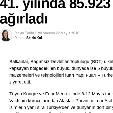
41. yılında 85.923
ağırladı
Yayın Tarihi:
8 yıl önce
on
22 Mayıs 2018
Yazar:
Selda Kul
Balkanlar, Bağımsız Devletler Topluluğu (BDT) ülkel
kapsayan bölgedeki en büyük, dünyada ise 5 büyük y
malzemeleri ve teknolojileri fuarı Yapı Fuarı – Turk
ziyaret etti.
Tüyap Kongre ve Fuar Merkezi’nde 8-12 Mayıs tari
Vakfı’nın kurucularından Alastair Parvin, mimar As
isimlerin yanı sıra Türkiye’den ve dünyanın dört bi