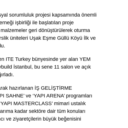
sosyal sorumluluk projesi kapsamında önemli
neği işbirliği ile başlatılan proje
k malzemeler geri dönüştürülerek oturma
derslik üniteleri Uşak Eşme Güllü Köyü İlk ve
du.
leyen ITE Turkey bünyesinde yer alan YEM
build İstanbul, bu sene 11 salon ve açık
ırladı.
 olarak hazırlanan İŞ GELİŞTİRME
API SAHNE’ ve ‘YAPI ARENA’ programları
e ‘YAPI MASTERCLASS’ mimari ustalık
sarıma kadar sektöre dair tüm konuları
cı ve ziyaretçilerin büyük beğenisini