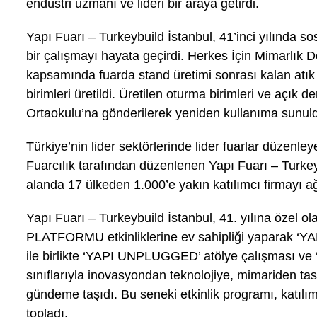
endüstri uzmanı ve lideri bir araya getirdi.
Yapı Fuarı – Turkeybuild İstanbul, 41’inci yılında 
bir çalışmayı hayata geçirdi. Herkes İçin Mimarlık Der
kapsamında fuarda stand üretimi sonrası kalan atı
birimleri üretildi. Üretilen oturma birimleri ve açık 
Ortaokulu’na gönderilerek yeniden kullanıma sunul
Türkiye’nin lider sektörlerinde lider fuarlar düzen
Fuarcılık tarafından düzenlenen Yapı Fuarı – Turkey
alanda 17 ülkeden 1.000’e yakın katılımcı firmayı ağ
Yapı Fuarı – Turkeybuild İstanbul, 41. yılına özel
PLATFORMU etkinliklerine ev sahipliği yaparak ‘Y
ile birlikte ‘YAPI UNPLUGGED’ atölye çalışması v
sınıflarıyla inovasyondan teknolojiye, mimariden ta
gündeme taşıdı. Bu seneki etkinlik programı, katılım
topladı.