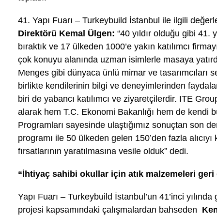
41. Yapı Fuarı – Turkeybuild İstanbul ile ilgili değe
Direktörü Kemal Ülgen:
“40 yıldır olduğu gibi 41. 
bıraktık ve 17 ülkeden 1000’e yakın katılımcı firmay
çok konuyu alanında uzman isimlerle masaya yatırdı
Menges gibi dünyaca ünlü mimar ve tasarımcıları se
birlikte kendilerinin bilgi ve deneyimlerinden fayda
biri de yabancı katılımcı ve ziyaretçilerdir. ITE G
alarak hem T.C. Ekonomi Bakanlığı hem de kendi b
Programları sayesinde ulaştığımız sonuçtan son de
programı ile 50 ülkeden gelen 150’den fazla alıcıyı ka
fırsatlarının yaratılmasına vesile olduk” dedi.
“İhtiyaç sahibi okullar için atık malzemeleri ge
Yapı Fuarı – Turkeybuild İstanbul’un 41’inci yılında 
projesi kapsamındaki çalışmalardan bahseden
Kem