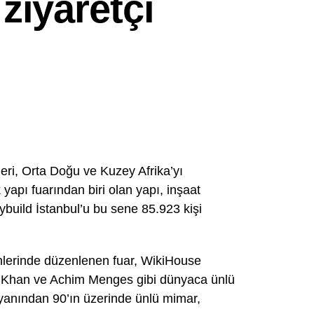
 ziyaretçi
eri, Orta Doğu ve Kuzey Afrika’yı
apı fuarından biri olan yapı, inşaat
eybuild İstanbul’u bu sene 85.923 kişi
hlerinde düzenlenen fuar, WikiHouse
if Khan ve Achim Menges gibi dünyaca ünlü
r yanından 90’ın üzerinde ünlü mimar,