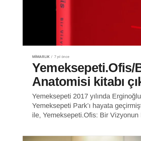
MIMARLIK
7 yıl önce
Yemeksepeti.Ofis/
Anatomisi kitabı çık
Yemeksepeti 2017 yılında Erginoğlu & 
Yemeksepeti Park’ı hayata geçirmişti. 
ile, Yemeksepeti.Ofis: Bir Vizyonun