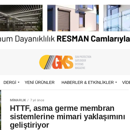
DERGİ
YENI ÜRÜNLER
HABERLER & ETKINLIKLER
VID
MIMARLIK
7 yıl önce
HTTF, asma germe membran
sistemlerine mimari yaklaşımını
geliştiriyor