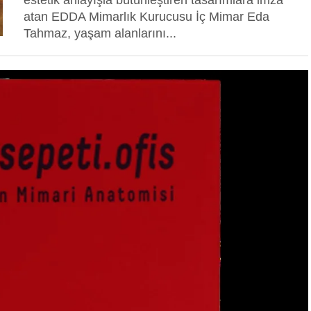
estetik anlayışla bütünleştiren tasarımlara imza
atan EDDA Mimarlık Kurucusu İç Mimar Eda
Tahmaz, yaşam alanlarını...