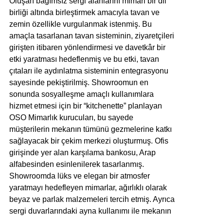
Oluşan bağımsız sergi alanlarını mimari bir dil
birliği altında birleştirmek amacıyla tavan ve
zemin özellikle vurgulanmak istenmiş. Bu
amaçla tasarlanan tavan sisteminin, ziyaretçileri
girişten itibaren yönlendirmesi ve davetkâr bir
etki yaratması hedeflenmiş ve bu etki, tavan
çıtaları ile aydınlatma sisteminin entegrasyonu
sayesinde pekiştirilmiş. Showroomun en
sonunda sosyalleşme amaçlı kullanımlara
hizmet etmesi için bir “kitchenette” planlayan
OSO Mimarlık kurucuları, bu sayede
müşterilerin mekanın tümünü gezmelerine katkı
sağlayacak bir çekim merkezi oluşturmuş. Ofis
girişinde yer alan karşılama bankosu, Arap
alfabesinden esinlenilerek tasarlanmış.
Showroomda lüks ve elegan bir atmosfer
yaratmayı hedefleyen mimarlar, ağırlıklı olarak
beyaz ve parlak malzemeleri tercih etmiş. Ayrıca
sergi duvarlarındaki ayna kullanımı ile mekanın