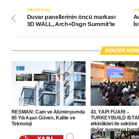
ÖNCEKI KONU
SO
Duvar panellerinin öncü markası
A
3D WALL, Arch+Dsgn Summit’te
İs
BENZER KON
RESMAN: Cam ve Alüminyumda
43. YAPI FUARI –
65 Yılı Aşan Güven, Kalite ve
TURKEYBUILD IST
Teknoloji
etkinlikleri ile sektör
değer sunmaya hazırl