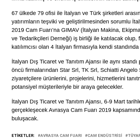
67 ülkede 79 ofisi ile İtalyan ve Türk şirketleri arasında
yatırımların teşviki ve geliştirilmesinden sorumlu
İta
2019 Cam Fuarı’na GIMAV (
İtalyan Makina, Ekipma
ve Tedarikçileri Derneği)
iş birliği ile katılacak olup, 
katılımcısı olan 4 İtalyan firmasıyla kendi standında
İtalyan Dış Ticaret ve Tanıtım Ajansı ile aynı stand
öncü firmalarından Star Srl, TK Srl, Schiatti Angelo 
ziyaretçilere ürünlerini, projelerini, hizmetlerini t
potansiyel müşterileriyle bir araya gelecekler.
İtalyan Dış Ticaret ve Tanıtım Ajansı, 6-9 Mart tar
gerçekleşecek Avrasya Cam Fuarı 2019 kapsamında 
buluşacak.
ETIKETLER:
AVRASYA CAM FUARI
CAM ENDÜSTRISI
TÜYA