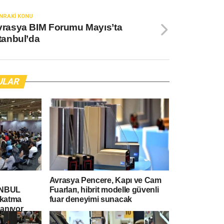
NRAKI KONU
vrasya BIM Forumu Mayıs’ta
tanbul’da
ULAR
Avrasya Pencere, Kapı ve Cam
ANBUL
Fuarları, hibrit modelle güvenli
e katma
fuar deneyimi sunacak
anıyor