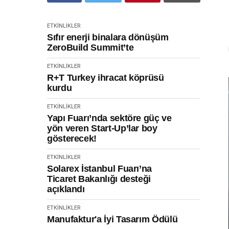
ETKINLIKLER
Sıfır enerji binalara dönüşüm
ZeroBuild Summit’te
ETKINLIKLER
R+T Turkey ihracat köprüsü
kurdu
ETKINLIKLER
Yapı Fuarı’nda sektöre güç ve
yön veren Start-Up’lar boy
gösterecek!
ETKINLIKLER
Solarex İstanbul Fuarı’na
Ticaret Bakanlığı desteği
açıklandı
ETKINLIKLER
Manufaktur'a İyi Tasarım Ödülü