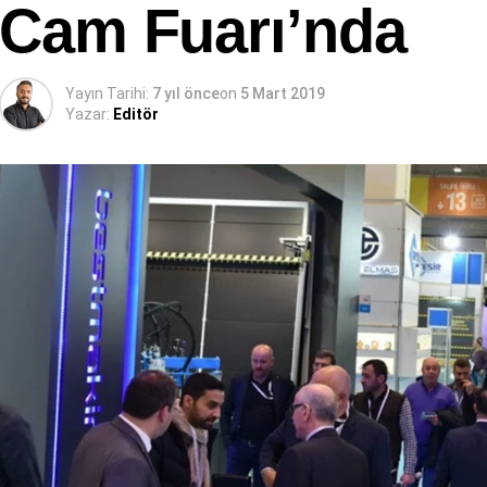
Cam Fuarı’nda
Yayın Tarihi:
7 yıl önce
on
5 Mart 2019
Yazar:
Editör