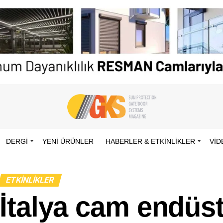
DERGİ
YENI ÜRÜNLER
HABERLER & ETKINLIKLER
VID
ETKINLIKLER
İtalya cam endüst