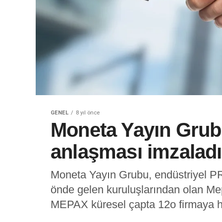
GENEL
8 yıl önce
Moneta Yayın Grubu
anlaşması imzaladı
Moneta Yayın Grubu, endüstriyel P
önde gelen kuruluşlarından olan Mep
MEPAX küresel çapta 12o firmaya hi