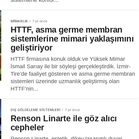
sistemlerle konfor...
MIMARLIK
7 yıl önce
HTTF, asma germe membran
sistemlerine mimari yaklaşımını
geliştiriyor
HTTF firmasına konuk olduk ve Yüksek Mimar
İsmail Sarıay ile bir söyleşi gerçekleştirdik. İzmir-
Tire’de faaliyet gösteren ve asma germe membran
sistemleri üzerinde uzmanlık geliştirmiş olan
HTTF’nin...
DIŞ GÖLGELEME SISTEMLERI
7 yıl önce
Renson Linarte ile göz alıcı
cepheler
Renson Linarte, estetik, dikey tasarımlı duvar