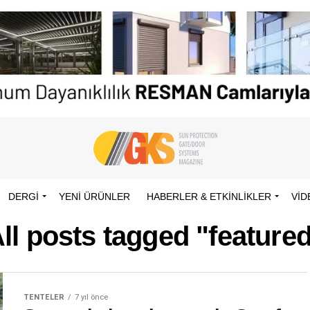
DERGİ
YENI ÜRÜNLER
HABERLER & ETKINLIKLER
VID
ll posts tagged "feature
TENTELER
7 yıl önce